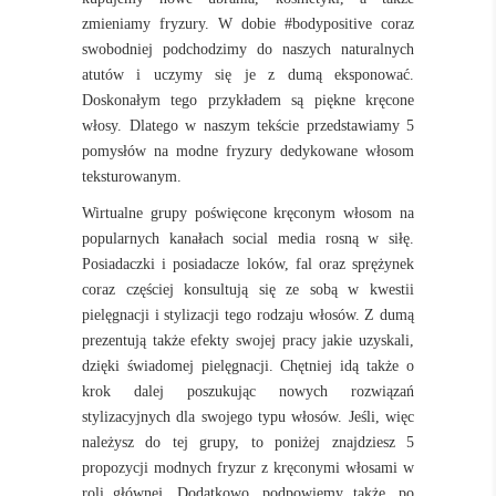
zmieniamy fryzury. W dobie #bodypositive coraz
swobodniej podchodzimy do naszych naturalnych
atutów i uczymy się je z dumą eksponować.
Doskonałym tego przykładem są piękne kręcone
włosy. Dlatego w naszym tekście przedstawiamy 5
pomysłów na modne fryzury dedykowane włosom
teksturowanym.
Wirtualne grupy poświęcone kręconym włosom na
popularnych kanałach social media rosną w siłę.
Posiadaczki i posiadacze loków, fal oraz sprężynek
coraz częściej konsultują się ze sobą w kwestii
pielęgnacji i stylizacji tego rodzaju włosów. Z dumą
prezentują także efekty swojej pracy jakie uzyskali,
dzięki świadomej pielęgnacji. Chętniej idą także o
krok dalej poszukując nowych rozwiązań
stylizacyjnych dla swojego typu włosów. Jeśli, więc
należysz do tej grupy, to poniżej znajdziesz 5
propozycji modnych fryzur z kręconymi włosami w
roli głównej. Dodatkowo, podpowiemy także, po