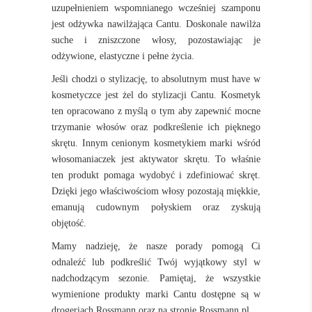
uzupełnieniem wspomnianego wcześniej szamponu
jest odżywka nawilżająca Cantu. Doskonale nawilża
suche i zniszczone włosy, pozostawiając je
odżywione, elastyczne i pełne życia.
Jeśli chodzi o stylizację, to absolutnym must have w
kosmetyczce jest żel do stylizacji Cantu. Kosmetyk
ten opracowano z myślą o tym aby zapewnić mocne
trzymanie włosów oraz podkreślenie ich pięknego
skrętu. Innym cenionym kosmetykiem marki wśród
włosomaniaczek jest aktywator skrętu. To właśnie
ten produkt pomaga wydobyć i zdefiniować skręt.
Dzięki jego właściwościom włosy pozostają miękkie,
emanują cudownym połyskiem oraz zyskują
objętość.
Mamy nadzieję, że nasze porady pomogą Ci
odnaleźć lub podkreślić Twój wyjątkowy styl w
nadchodzącym sezonie. Pamiętaj, że wszystkie
wymienione produkty marki Cantu dostępne są w
drogeriach Rossmann oraz na stronie Rossmann.pl.