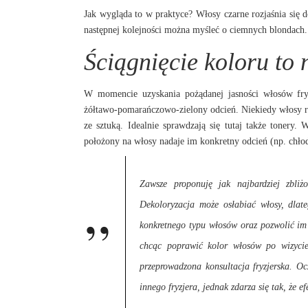
Jak wygląda to w praktyce? Włosy czarne rozjaśnia się 
następnej kolejności można myśleć o ciemnych blondach. C
Ściągnięcie koloru to 
W momencie uzyskania pożądanej jasności włosów fry
żółtawo-pomarańczowo-zielony odcień. Niekiedy włosy roz
ze sztuką. Idealnie sprawdzają się tutaj także tonery
położony na włosy nadaje im konkretny odcień (np. chło
Zawsze proponuję jak najbardziej zbliż
Dekoloryzacja może osłabiać włosy, dlat
konkretnego typu włosów oraz pozwolić im o
chcąc poprawić kolor włosów po wizycie
przeprowadzona konsultacja fryzjerska. O
innego fryzjera, jednak zdarza się tak, że 