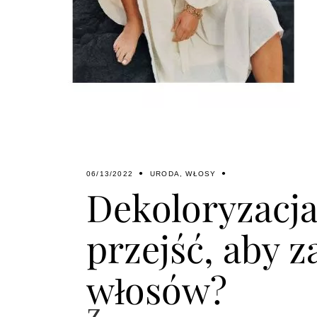
06/13/2022
URODA
,
WŁOSY
Dekoloryzacja.
przejść, aby 
włosów?