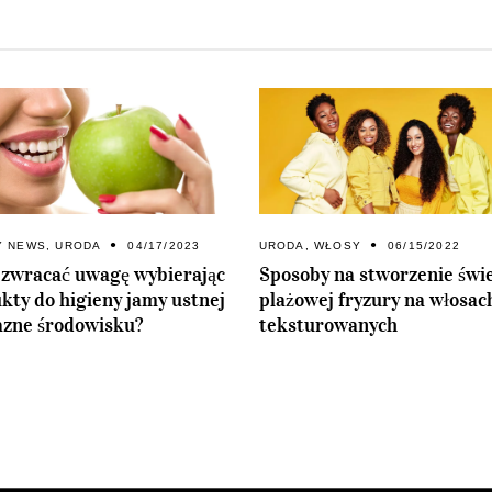
Y NEWS
,
URODA
04/17/2023
URODA
,
WŁOSY
06/15/2022
 zwracać uwagę wybierając
Sposoby na stworzenie świe
kty do higieny jamy ustnej
plażowej fryzury na włosac
azne środowisku?
teksturowanych