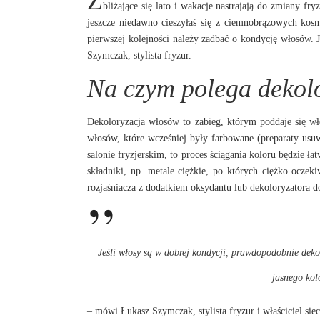
Z
bliżające się lato i wakacje nastrajają do zmiany fry
jeszcze niedawno cieszyłaś się z ciemnobrązowych kos
pierwszej kolejności należy zadbać o kondycję włosów. 
Szymczak, stylista fryzur.
Na czym polega dekol
Dekoloryzacja włosów to zabieg, którym poddaje się w
włosów, które wcześniej były farbowane (preparaty usuw
salonie fryzjerskim, to proces ściągania koloru będzie ł
składniki, np. metale ciężkie, po których ciężko ocze
rozjaśniacza z dodatkiem oksydantu lub dekoloryzatora d
Jeśli włosy są w dobrej kondycji, prawdopodobnie dekol
jasnego kol
– mówi Łukasz Szymczak, stylista fryzur i właściciel sie