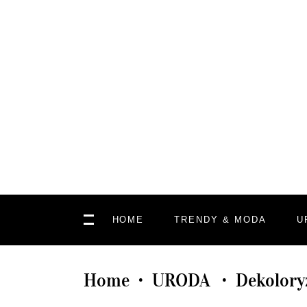
HOME
TRENDY & MODA
U
Home
URODA
Dekoloryz
•
•