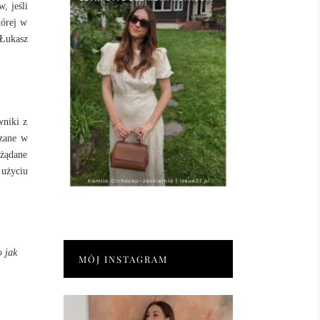
, jeśli
tórej w
 Łukasz
wniki z
dzane w
ożądane
 użyciu
o jak
MÓJ INSTAGRAM