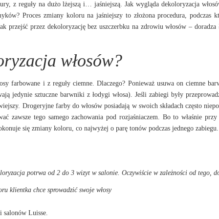
zury, z reguły na dużo lżejszą i… jaśniejszą. Jak wygląda dekoloryzacja włosów
myków? Proces zmiany koloru na jaśniejszy to złożona procedura, podczas k
Jak przejść przez dekoloryzację bez uszczerbku na zdrowiu włosów – doradza
oryzacja włosów?
łosy farbowane i z reguły ciemne. Dlaczego? Ponieważ usuwa on ciemne bar
ają jedynie sztuczne barwniki z łodygi włosa). Jeśli zabiegi były przeprowa
atwiejszy. Drogeryjne farby do włosów posiadają w swoich składach często niep
kiwać zawsze tego samego zachowania pod rozjaśniaczem. Bo to właśnie przy
okonuje się zmiany koloru, co najwyżej o parę tonów podczas jednego zabiegu.
oryzacja potrwa od 2 do 3 wizyt w salonie. Oczywiście w zależności od tego, d
oru klientka chce sprowadzić swoje włosy
ci salonów Luisse.