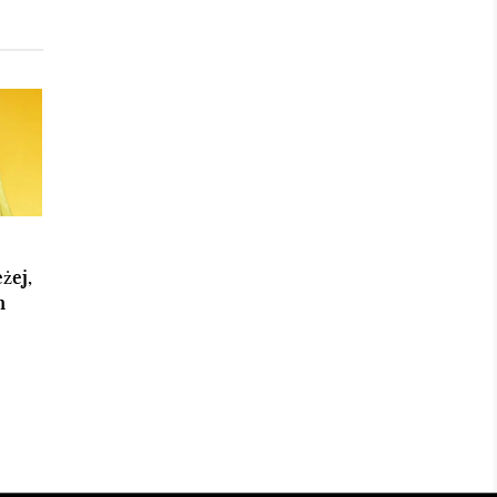
żej,
h