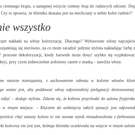
do ciemnego brązu, a następnej wizycie ciemny brąz do rudawych odcieni. Do
zy to sprawia, że klientka skazana jest na niechciany u siebie kolor rudości?
nie wszystko
zjer nakłada na włosy koloryzację. Dlaczego? Wybawione włosy najczęści
jaśniają się nierówno, na co może zaradzić jedynie stylista nakładając farbę 
. W procesie dekoloryzacji, kiedy barwnik może dosyć szybko się wypłukiwać
dny), przy czym jednocześnie położony razem z maską – nawilża włosy.
one naturze rozwiązania, z zachowaniem odrostu w kolorze włosów klient
ego ważne jest, aby poddawać włosy odpowiedniej pielęgnacji dostosowanej
dżyć – dodaje stylista. Zdarza się, że kobieta przychodzi do salonu fryzjersk
 w innym miejscu. – Kluczem do uniknięcia takich sytuacji jest odpowied
czywiście chęć zmiany koloru to nie zawsze wynik niezadowolenia z farbowani
efekt końcowy nie jest tym, którego klientka oczekiwała na wizycie w innym saloni