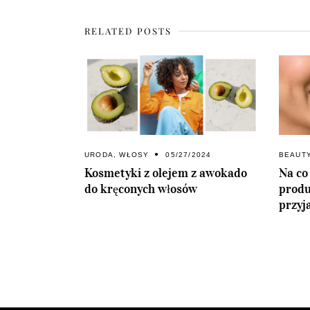
RELATED POSTS
URODA
,
WŁOSY
05/27/2024
BEAUT
Kosmetyki z olejem z awokado
Na co
do kręconych włosów
produ
przyj