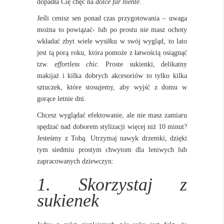
dopadła Cię chęć na
dolce far niente
.
Jeśli cenisz sen ponad czas przygotowania – uwaga
można to powiązać- lub po prostu nie masz ochoty
wkładać zbyt wiele wysiłku w swój wygląd, to lato
jest tą porą roku, która pomoże z łatwością osiągnąć
tzw.
effortless chic
. Proste sukienki, delikatny
makijaż i kilka dobrych akcesoriów to tylko kilka
sztuczek, które stosujemy, aby wyjść z domu w
gorące letnie dni.
Chcesz wyglądać efektowanie, ale nie masz zamiaru
spędzać nad doborem stylizacji więcej niż 10 minut?
Jesteśmy z Tobą. Utrzymaj nawyk drzemki, dzięki
tym siedmiu prostym chwytom dla leniwych lub
zapracowanych dziewczyn:
1. Skorzystaj z
sukienek