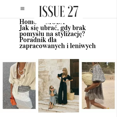
Home
MODA
•
•
Jak się ubrać, gdy brak
pomysłu na stylizację?
Poradnik dla
zapracowanych i leniwych