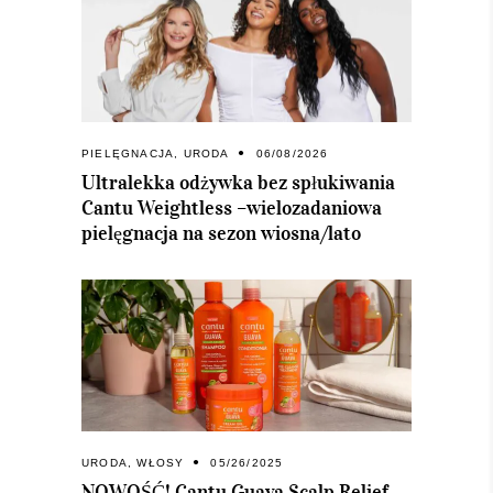
PIELĘGNACJA
,
URODA
06/08/2026
Ultralekka odżywka bez spłukiwania
Cantu Weightless –wielozadaniowa
pielęgnacja na sezon wiosna/lato
URODA
,
WŁOSY
05/26/2025
NOWOŚĆ! Cantu Guava Scalp Relief