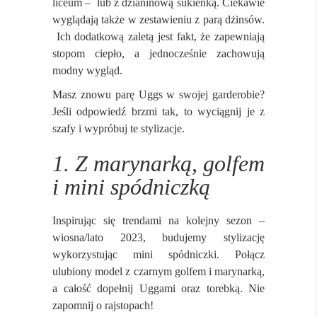
liceum – lub z dzianinową sukienką. Ciekawie
wyglądają także w zestawieniu z parą dżinsów.
Ich dodatkową zaletą jest fakt, że zapewniają
stopom ciepło, a jednocześnie zachowują
modny wygląd.
Masz znowu parę Uggs w swojej garderobie?
Jeśli odpowiedź brzmi tak, to wyciągnij je z
szafy i wypróbuj te stylizacje.
1. Z marynarką, golfem
i mini spódniczką
Inspirując się trendami na kolejny sezon –
wiosna/lato 2023, budujemy stylizację
wykorzystując mini spódniczki. Połącz
ulubiony model z czarnym golfem i marynarką,
a całość dopełnij Uggami oraz torebką. Nie
zapomnij o rajstopach!