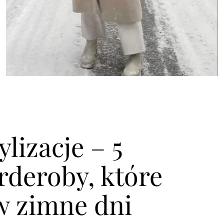
lizacje – 5
deroby, które
w zimne dni