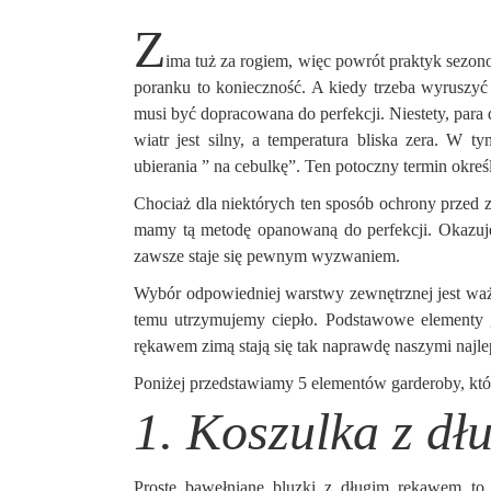
Z
ima tuż za rogiem, więc powrót praktyk sezo
poranku to konieczność. A kiedy trzeba wyruszyć
musi być dopracowana do perfekcji. Niestety, para 
wiatr jest silny, a temperatura bliska zera. W
ubierania ” na cebulkę”. Ten potoczny termin okreś
Chociaż dla niektórych ten sposób ochrony przed
mamy tą metodę opanowaną do perfekcji. Okazuje s
zawsze staje się pewnym wyzwaniem.
Wybór odpowiedniej warstwy zewnętrznej jest ważn
temu utrzymujemy ciepło. Podstawowe elementy gar
rękawem zimą stają się tak naprawdę naszymi najle
Poniżej przedstawiamy 5 elementów garderoby, któr
1. Koszulka z d
Proste bawełniane bluzki z długim rękawem to