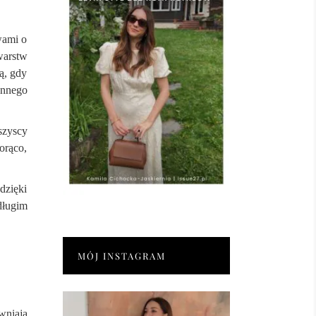
wami o
warstw
ą, gdy
ynnego
szyscy
orąco,
dzięki
długim
MÓJ INSTAGRAM
wniają