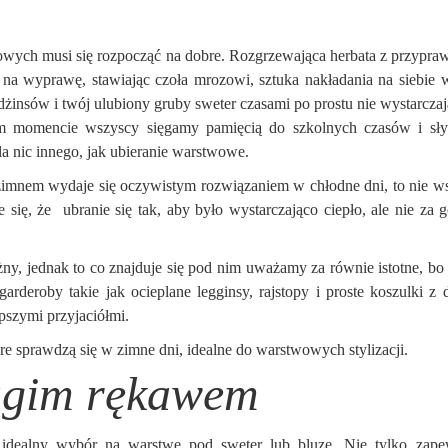
nowych musi się rozpocząć na dobre. Rozgrzewająca herbata z przypra
 na wyprawę, stawiając czoła mrozowi, sztuka nakładania na siebie 
dżinsów i twój ulubiony gruby sweter czasami po prostu nie wystarczaj
 tym momencie wszyscy sięgamy pamięcią do szkolnych czasów i sł
la nic innego, jak ubieranie warstwowe.
 zimnem wydaje się oczywistym rozwiązaniem w chłodne dni, to nie w
ię, że ubranie się tak, aby było wystarczająco ciepło, ale nie za g
y, jednak to co znajduje się pod nim uważamy za równie istotne, bo 
deroby takie jak ocieplane legginsy, rajstopy i proste koszulki z 
pszymi przyjaciółmi.
e sprawdzą się w zimne dni, idealne do warstwowych stylizacji.
ługim rękawem
 idealny wybór na warstwę pod sweter lub bluzę. Nie tylko zape