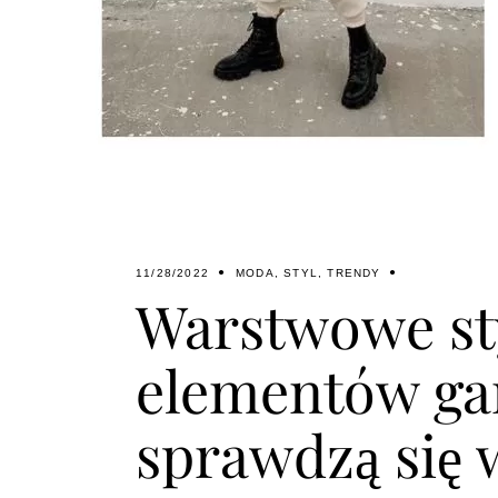
11/28/2022
MODA
,
STYL
,
TRENDY
Warstwowe sty
elementów gar
sprawdzą się 