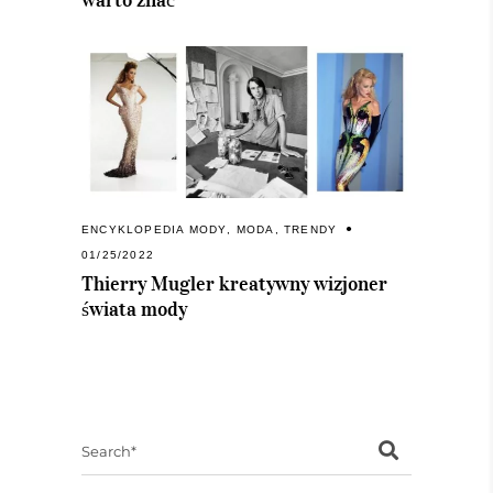
warto znać
ENCYKLOPEDIA MODY
,
MODA
,
TRENDY
01/25/2022
Thierry Mugler kreatywny wizjoner
świata mody
Search
for: