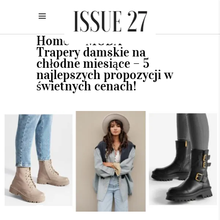
Home
MODA
•
•
Trapery damskie na
chłodne miesiące – 5
najlepszych propozycji w
świetnych cenach!