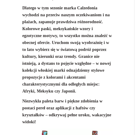
Dlatego w tym sezonie marka Calzedonia
wychodzi na przeciw naszym oczekiwaniom i na
plażach, zapanuje prawdziwa różnorodność.
Kolorowe paski, meksykańskie wzory i
egzotyczne motywy, to wszystko można znaleźć w
obecnej ofercie. Uruchom swoją wyobraźnię i w
to lato wybierz się w światową podróż poprzez
kultury, kierunki oraz trendy. Granice nie
istnieją, a dystans to pojęcie względne – w nowej
kolekcji włoskiej marki odnajdziemy stylowe
propozycje z kolorami i akcentami
charakterystycznymi dla odległych miejsc:
Afryki, Meksyku czy Japonii.
Niezwykła paleta barw i piękne zdobienia w
postaci pereł oraz aplikacji z haftów czy
kryształków – odkrywaj pełne uroku, wakacyjne
widoki!