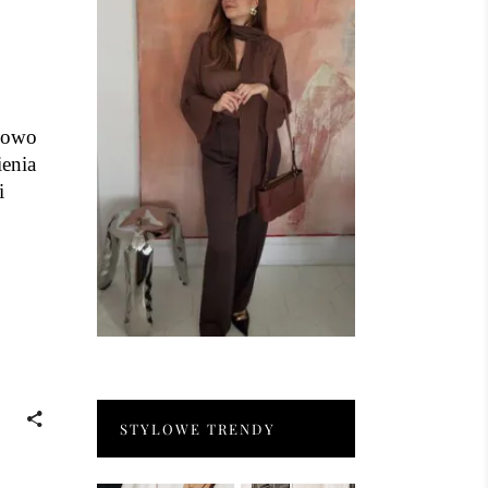
ksowo
ienia
i
STYLOWE TRENDY