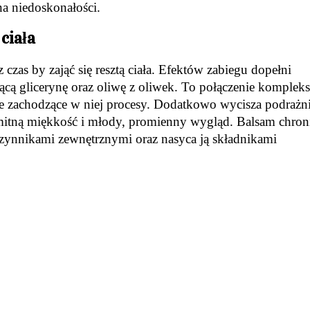
a niedoskonałości.
ciała
czas by zająć się resztą ciała. Efektów zabiegu dopełni
cą glicerynę oraz oliwę z oliwek. To połączenie komple
je zachodzące w niej procesy. Dodatkowo wycisza podrażn
samitną miękkość i młody, promienny wygląd. Balsam chron
 czynnikami zewnętrznymi oraz nasyca ją składnikami