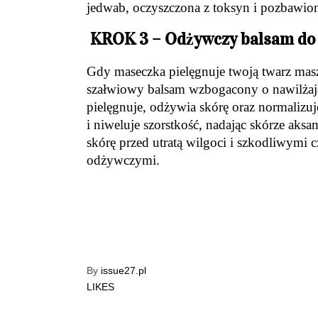
jedwab, oczyszczona z toksyn i pozbawion
KROK 3 – Odżywczy balsam do 
Gdy maseczka pielęgnuje twoją twarz masz 
szałwiowy balsam wzbogacony o nawilżają
pielęgnuje, odżywia skórę oraz normalizu
i niweluje szorstkość, nadając skórze ak
skórę przed utratą wilgoci i szkodliwymi
odżywczymi.
By
issue27.pl
LIKES