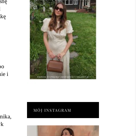
snę
d
zkę
.
po
ie i
MÓJ INSTAGRAM
nika,
yk