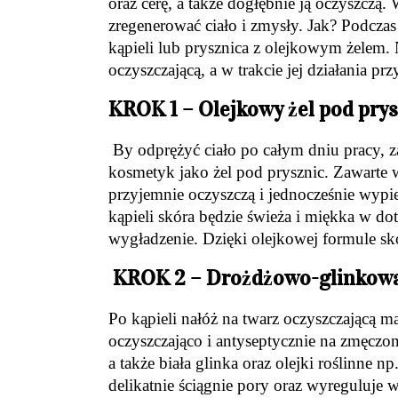
oraz cerę, a także dogłębnie ją oczyszcz
zregenerować ciało i zmysły. Jak? Podcz
kąpieli lub prysznica z olejkowym żelem
oczyszczającą, a w trakcie jej działani
KROK 1 – Olejkowy żel pod prysz
By odprężyć ciało po całym dniu pracy, z
kosmetyk jako żel pod prysznic. Zawarte w
przyjemnie oczyszczą i jednocześnie wypie
kąpieli skóra będzie świeża i miękka w do
wygładzenie. Dzięki olejkowej formule sk
KROK 2 – Drożdżowo-glinkowa
Po kąpieli nałóż na twarz oczyszczającą ma
oczyszczająco i antyseptycznie na zmęczoną
a także biała glinka oraz olejki roślinne
delikatnie ściągnie pory oraz wyreguluje 