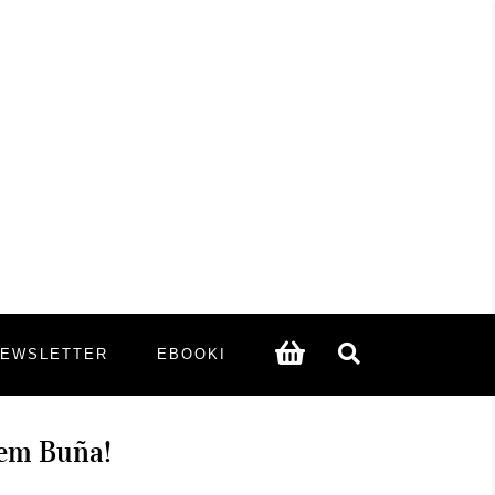
NEWSLETTER
EBOOKI
łem Buña!