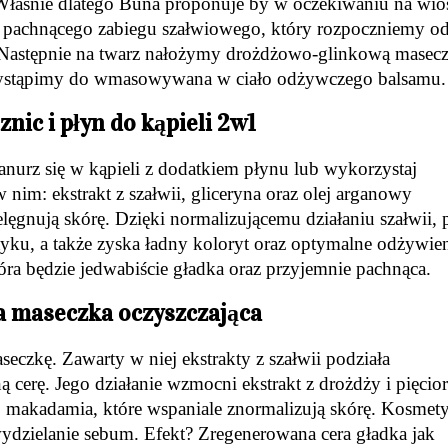
ą. Właśnie dlatego Buña proponuje by w oczekiwaniu na wio
as pachnącego zabiegu szałwiowego, który rozpoczniemy o
. Następnie na twarz nałożymy drożdżowo-glinkową masec
a przystąpimy do wmasowywana w ciało odżywczego balsamu
nic i płyn do kąpieli 2w1
anurz się w kąpieli z dodatkiem płynu lub wykorzystaj
 nim: ekstrakt z szałwii, gliceryna oraz olej arganowy
lęgnują skórę. Dzięki normalizującemu działaniu szałwii, 
tyku, a także zyska ładny koloryt oraz optymalne odżywien
óra będzie jedwabiście gładka oraz przyjemnie pachnąca.
 maseczka oczyszczająca
seczkę. Zawarty w niej ekstrakty z szałwii podziała
 cerę. Jego działanie wzmocni ekstrakt z drożdży i pięcior
 np. makadamia, które wspaniale znormalizują skórę. Kosmet
wydzielanie sebum. Efekt? Zregenerowana cera gładka jak