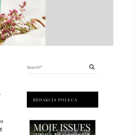
Search
for:
m
REDAKCJA POLECA
go
ę