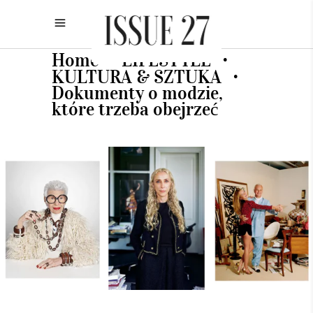
Home
LIFESTYLE
•
•
KULTURA & SZTUKA
•
Dokumenty o modzie,
które trzeba obejrzeć