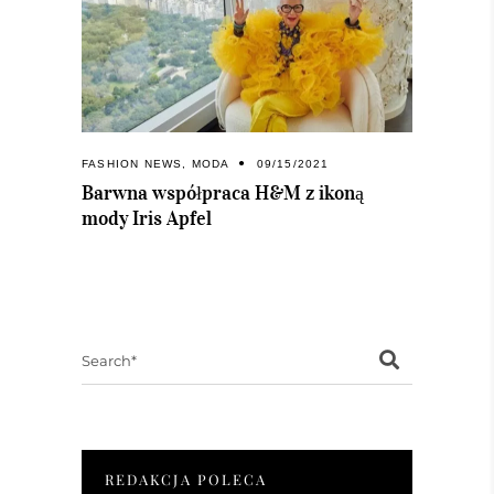
FASHION NEWS
,
MODA
09/15/2021
Barwna współpraca H&M z ikoną
mody Iris Apfel
Search
for:
REDAKCJA POLECA