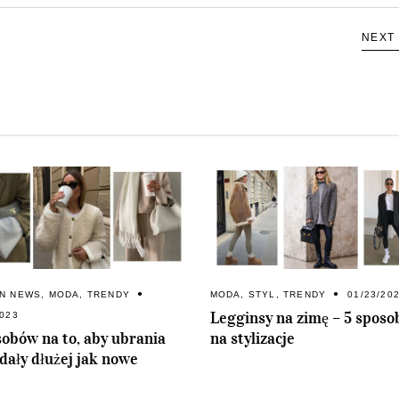
NEXT
ON NEWS
,
MODA
,
TRENDY
MODA
,
STYL
,
TRENDY
01/23/20
Legginsy na zimę – 5 spos
2023
sobów na to, aby ubrania
na stylizacje
dały dłużej jak nowe