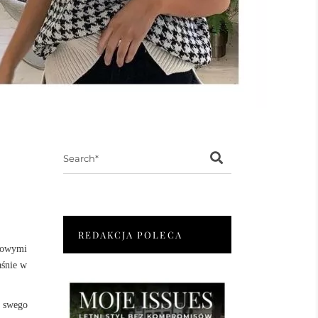
Search
for:
REDAKCJA POLECA
lmowymi
aśnie w
j swego