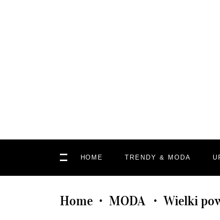
HOME
TRENDY & MODA
U
Home
MODA
Wielki po
•
•