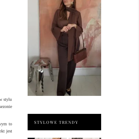
w stylu
sezonie
STYLOWE TRENDY
owym to
kt jest