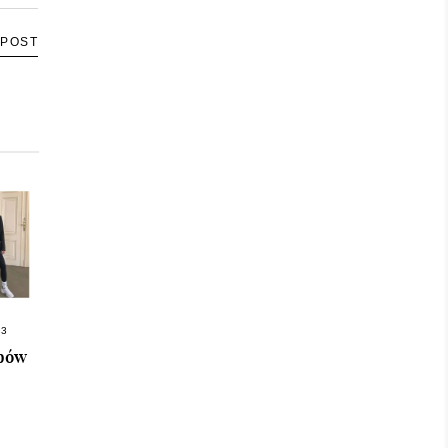
 POST
23
obów