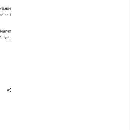
właśnie
nalne i
lejnym
ć będą