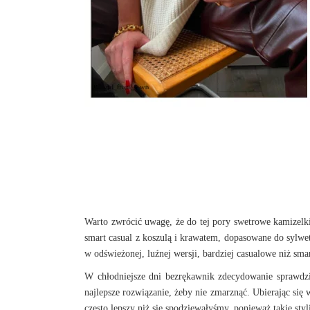
Warto zwrócić uwagę, że do tej pory swetrowe kamizelk
smart casual z koszulą i krawatem, dopasowane do sylwe
w odświeżonej, luźnej wersji, bardziej casualowe niż smar
W chłodniejsze dni bezrękawnik zdecydowanie sprawdzi
najlepsze rozwiązanie, żeby nie zmarznąć. Ubierając się
często lepszy niż się spodziewałyśmy, ponieważ takie styl