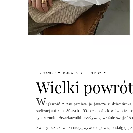
11/09/2020
MODA
,
STYL
,
TRENDY
Wielki powró
W
iększość z nas pamięta je jeszcze z dzieciństw
stylizacjami z lat 80-tych i 90-tych, jednak w świecie m
tym sezonie. Bezrękawniki przeżywają właśnie swoje 15 m
Swetry-bezrękawniki mogą wywołać pewną nostalgię, jed