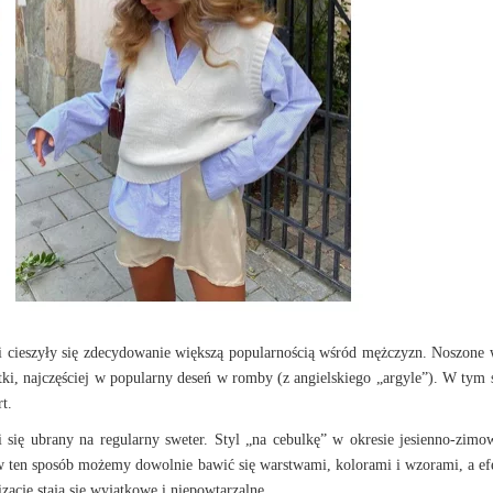
i cieszyły się zdecydowanie większą popularnością wśród mężczyzn. Noszone 
tki, najczęściej w popularny deseń w romby (z angielskiego „argyle”). W tym 
t.
 się ubrany na regularny sweter. Styl „na cebulkę” w okresie jesienno-zim
 w ten sposób możemy dowolnie bawić się warstwami, kolorami i wzorami, a efe
izacje stają się wyjątkowe i niepowtarzalne.