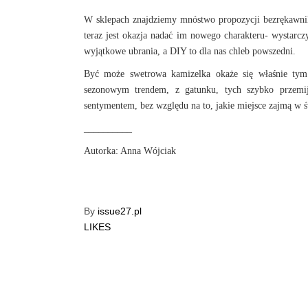
W sklepach znajdziemy mnóstwo propozycji bezrękawnikó
teraz jest okazja nadać im nowego charakteru- wystarcz
wyjątkowe ubrania, a DIY to dla nas chleb powszedni.
Być może swetrowa kamizelka okaże się właśnie tym
sezonowym trendem, z gatunku, tych szybko przemija
sentymentem, bez względu na to, jakie miejsce zajmą w 
__________
Autorka: Anna Wójciak
By
issue27.pl
LIKES