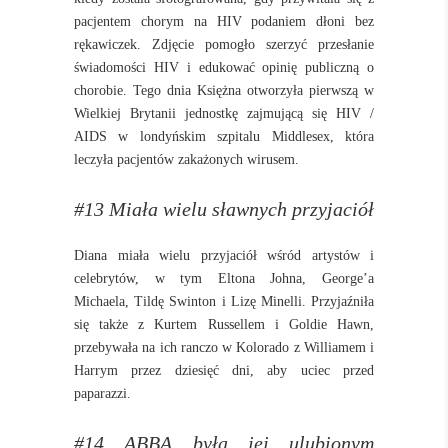
pacjentem chorym na HIV podaniem dłoni bez
rękawiczek. Zdjęcie pomogło szerzyć przesłanie
świadomości HIV i edukować opinię publiczną o
chorobie. Tego dnia Księżna otworzyła pierwszą w
Wielkiej Brytanii jednostkę zajmującą się HIV /
AIDS w londyńskim szpitalu Middlesex, która
leczyła pacjentów zakażonych wirusem.
#13 Miała wielu sławnych przyjaciół
Diana miała wielu przyjaciół wśród artystów i
celebrytów, w tym Eltona Johna, George’a
Michaela, Tildę Swinton i Lizę Minelli. Przyjaźniła
się także z Kurtem Russellem i Goldie Hawn,
przebywała na ich ranczo w Kolorado z Williamem i
Harrym przez dziesięć dni, aby uciec przed
paparazzi.
#14 ABBA była jej ulubionym