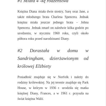
#1 Miała 4 -kę rodzeństwa
Księżna Diana miała dwie siostry, Sarę oraz Jane, a
także młodszego brata Charlesa Spencera. Jednak
księżna miała jeszcze jednego brata – Johna
Spencera. Jednak zmarł on zaledwie kilka godzin po
urodzeniu, w styczniu 1960 roku, czyli około
półtora roku przed narodzinami Diany.
#2 Dorastała w domu w
Sandringham, dzierżawionym od
królowej Elżbiety
Posiadłość
znajduje się w Norfolk i należy do
rodziny królewskiej. Na jej terenie znajduje się Park
House, w którym w 1936 r. urodziła się matka
księżnej Diany, Frances, a w 1961 r. przyszła na
świat księżna Walii.