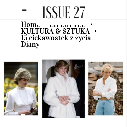
Home
LIFESTYLE
•
•
KULTURA & SZTUKA
•
15 ciekawostek z życia
Diany