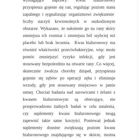
wymagające naprawy. Kwas hialuronowy
przyspiesza gojenie się ran, regulując poziom stanu
zapalnego i sygnalizując organizmowi zwiększenie
liczby naczyń krwionośnych w uszkodzonym
obszarze. Wykazano, że nałożenie go na rany skóry
zmniejsza ich rozmiar i zmniejsza ból szybciej niż
placebo lub brak leczenia.
Kwas hialuronowy ma
również właściwości przeciwbakteryjne, więc może
pomóc zmniejszyć ryzyko infekcji, gdy jest
stosowany bezpośrednio na otwarte rany .Co więcej,
skutecznie zwalcza choroby dziąseł, przyspiesza
gojenie się zębów po operacji zęba i eliminuje
wrzody, gdy jest stosowany miejscowo w jamie
ustnej. Chociaż badania nad surowicami i żelami z
kwasem hialuronowym są obiecujące, nie
przeprowadzono żadnych badań w celu ustalenia,
czy
suplementy kwasu hialuronowego
mogą
zapewnić takie same korzyści. Ponieważ jednak
suplementy doustne zwiększają poziom kwasu
hialuronowego znajdującego się w skórze, można