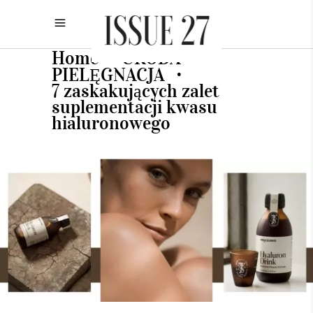
Home
URODA
•
•
PIELĘGNACJA
•
7 zaskakujących zalet
suplementacji kwasu
hialuronowego