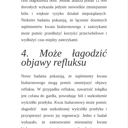
celu złagodzenia bólu. Jednak analiza ponad 12 000
dorosłych wykazała jedynie niewielkie zmniejszenie
bólu i większe ryzyko działań niepożądanych.
Niektóre badania pokazują, że łączenie doustnych
suplementów kwasu hialuronowego z zastrzykami
może pomóc przedłużyć korzyści przeciwbólowe i
wydłużyć czas między zastrzykami.
4. Może łagodzić
objawy refluksu
Nowe badania pokazują, że suplementy kwasu
hialuronowego mogą pomóc zmniejszyć objawy
refluksu. W przypadku refluksu, zawartość żołądka
jest cofana do gardła, powodując ból i uszkodzenie
wyściółki przełyku. Kwas hialuronowy może pomóc
złagodzić
stan uszkodzonej wyściółki przełyku i
przyspieszyć proces jej regeneracji. Jedno z badań
wykazało, że zastosowanie mieszaniny kwasu