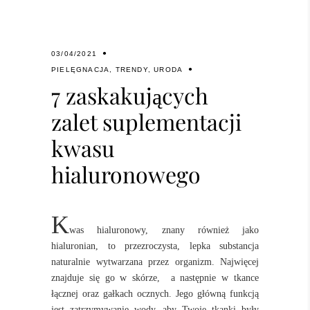
03/04/2021
PIELĘGNACJA
,
TRENDY
,
URODA
7 zaskakujących
zalet suplementacji
kwasu
hialuronowego
K
was hialuronowy, znany również jako
hialuronian, to przezroczysta, lepka substancja
naturalnie wytwarzana przez organizm. Najwięcej
znajduje się go w skórze,
a następnie w tkance
łącznej oraz gałkach ocznych. Jego główną funkcją
jest zatrzymywanie wody, aby Twoje tkanki były