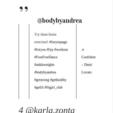
@bodybyandrea
Try these home
exercises!
#foryoupage
#foryou
#fyp
#workout
♬
#FreeFreeDance
Confident
#ankleweights
– Demi
#bodybyandrea
Lovato
#getstrong
#gethealthy
#getfit
#fitgirl_club
4 @karla.zonta