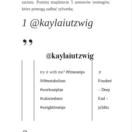
zaciszu. Poniżej znajdziecie 5 zestawów treningów,
które pomogą zadbać sylwetkę.
1 @kaylaiutzwig
@kaylaiutzwig
try it with me?
#fitnesstips
♬
￼
#metabolism
Fousheé
#workoutplan
– Deep
#caloriesburn
End –
#weightlosstips
js3dits