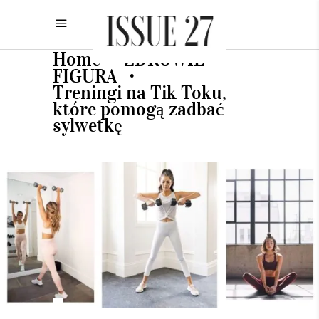
Home
ZDROWIE
•
•
FIGURA
•
Treningi na Tik Toku,
które pomogą zadbać
sylwetkę