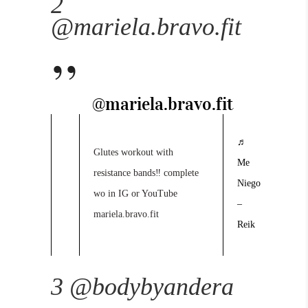
2
@mariela.bravo.fit
@mariela.bravo.fit
♬
Glutes workout with
Me
resistance bands‼️ complete
Niego
wo in IG or YouTube
–
mariela.bravo.fit
Reik
3 @bodybyandera