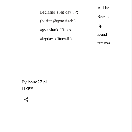
♬ The
Beginner’s leg day ✨❣️
Beez is
(outfit: @gymshark )
Up –
#gymshark
#fitness
sound
#legday
#fitnesslife
remixes
By
issue27.pl
LIKES