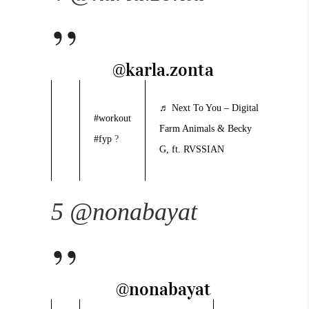
@karla.zonta
♬ Next To You – Digital
#workout
Farm Animals & Becky
#fyp
?
G, ft. RVSSIAN
5 @nonabayat
@nonabayat