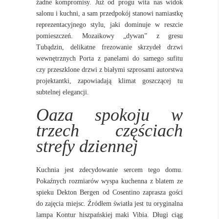
żadne kompromisy. Już od progu wita nas widok
salonu i kuchni, a sam przedpokój stanowi namiastkę
reprezentacyjnego stylu, jaki dominuje w reszcie
pomieszczeń. Mozaikowy „dywan” z gresu
Tubądzin, delikatne frezowanie skrzydeł drzwi
wewnętrznych Porta z panelami do samego sufitu
czy przeszklone drzwi z białymi szprosami autorstwa
projektantki, zapowiadają klimat goszczącej tu
subtelnej elegancji.
Oaza spokoju w
trzech częściach
strefy dziennej
Kuchnia jest zdecydowanie sercem tego domu.
Pokaźnych rozmiarów wyspa kuchenna z blatem ze
spieku Dekton Bergen od Cosentino zaprasza gości
do zajęcia miejsc. Źródłem światła jest tu oryginalna
lampa Kontur hiszpańskiej maki Vibia. Długi ciąg