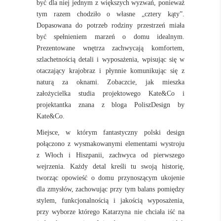
być dla niej jednym z większych wyzwań, ponieważ
tym razem chodziło o własne „cztery kąty”.
Dopasowana do potrzeb rodziny przestrzeń miała
być spełnieniem marzeń o domu idealnym.
Prezentowane wnętrza zachwycają komfortem,
szlachetnością detali i wyposażenia, wpisując się w
otaczający krajobraz i płynnie komunikując się z
naturą za oknami. Zobaczcie, jak mieszka
założycielka studia projektowego Kate&Co i
projektantka znana z bloga PoliszDesign by
Kate&Co.
Miejsce, w którym fantastyczny polski design
połączono z wysmakowanymi elementami wystroju
z Włoch i Hiszpanii, zachwyca od pierwszego
wejrzenia. Każdy detal kreśli tu swoją historię,
tworząc opowieść o domu przynoszącym ukojenie
dla zmysłów, zachowując przy tym balans pomiędzy
stylem, funkcjonalnością i jakością wyposażenia,
przy wyborze którego Katarzyna nie chciała iść na