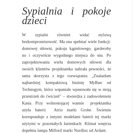
Sypialnia i pokoje
dzieci
W sypialni również widać stylową
bezkompromisowość. Ma ona spełniać wiele funkcji:
domowej siłowni, pokoju kąpielowego, garderoby
no i oczywiście wygodnego miejsca
do snu. Po
zaprojektowaniu wielu domowych siłowni dla
swoich klientów projektantka nabrała pewności, że
sama skorzysta z tego rozwiązania. „Znalazłam
najbardziej kompaktową bieżnię MyRun od
Technogym, która wspaniale wpasowała się w moją
przestrzeń do ćwiczeń” – stwierdza z zadowoleniem
Kasia. Przy wolnostojącej wannie
projektantka
użyła baterii
Atrio marki Grohe. Świetnie
koresponduje z innymi modelami baterii tej marki
użytymi w pozostałych łazienkach. Klimat wnętrza
dopełnia lampa Milford marki Nordlux od Ardant.