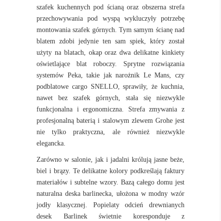
szafek kuchennych pod ścianą oraz obszerna strefa
przechowywania pod wyspą wykluczyły potrzebę
montowania szafek górnych. Tym samym ścianę nad
blatem zdobi jedynie ten sam spiek, który został
użyty na blatach, okap oraz dwa delikatne kinkiety
oświetlające blat roboczy. Sprytne rozwiązania
systemów Peka, takie jak narożnik Le Mans, czy
podblatowe cargo SNELLO, sprawiły, że kuchnia,
nawet bez szafek górnych, stała się niezwykle
funkcjonalna i ergonomiczna. Strefa zmywania z
profesjonalną baterią i stalowym zlewem Grohe jest
nie tylko praktyczna, ale również niezwykle
elegancka.
Zarówno w salonie, jak i jadalni królują jasne beże,
biel i brązy. Te delikatne kolory podkreślają faktury
materiałów i subtelne wzory. Bazą całego domu jest
naturalna deska barlinecka, ułożona w modny wzór
jodły
klasycznej. Popielaty odcień drewnianych
desek Barlinek świetnie koresponduje z