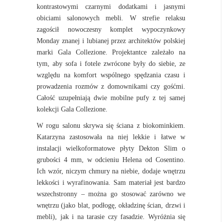
kontrastowymi czarnymi dodatkami i jasnymi
obiciami salonowych mebli. W strefie relaksu
zagościł nowoczesny komplet wypoczynkowy
Monday znanej i lubianej przez architektów polskiej
marki Gala Collezione. Projektantce zależało na
tym, aby sofa i fotele zwrócone były do siebie, ze
względu na komfort wspólnego spędzania czasu i
prowadzenia rozmów z domownikami czy gośćmi.
Całość uzupełniają dwie mobilne pufy z tej samej
kolekcji Gala Collezione.
W rogu salonu skrywa się ściana z biokominkiem.
Katarzyna zastosowała na niej lekkie i łatwe w
instalacji wielkoformatowe płyty Dekton Slim o
grubości 4 mm, w odcieniu Helena od Cosentino.
Ich wzór, niczym chmury na niebie, dodaje wnętrzu
lekkości i wyrafinowania. Sam materiał jest bardzo
wszechstronny – można go stosować zarówno we
wnętrzu (jako blat, podłogę, okładzinę ścian, drzwi i
mebli), jak i na tarasie czy fasadzie. Wyróżnia się