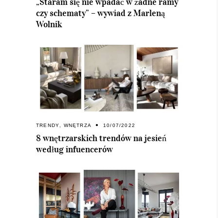
„Staram się nie wpadać w żadne ramy
czy schematy” – wywiad z Marleną
Wolnik
TRENDY
,
WNĘTRZA
10/07/2022
8 wnętrzarskich trendów na jesień
według infuencerów