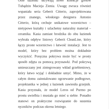
Obie łazienki skrywają nowe kolekcje gresów
Tubądzin Macieja Zienia. Uwagę zwraca również
wspaniała seria Geberit Citterio, zaprojektowana
przez znanego, włoskiego designera Antonio
Citterio, którą cechuje unikatowe wzornictwo –
nietypowe kształty i szlachetny naturalny materiał –
ceramika. Kasia zamiast brodzika do obu łazienek
wybrała odpływ liniowy Geberit CleanLine, który
łączy proste wzornictwo i łatwość instalacji. Jest to
model, który bez problem można dokładnie
wyczyścić. Poręczna pokrywa może być w prosty
sposób zdjęta za pomocą przyssawki. Pod pokrywą
umieszczany jest zintegrowany wkład grzebieniowy,
który łatwo wyjąć i dokładnie umyć. Mimo, że w
całym domu zainstalowano ogrzewanie podłogowe,
projektantka w jednej z łazienek zawiesiła grzejnik.
Kasia przyznała, że model Leros od Purmo po
prostu uwielbia i musiała go mieć u siebie. Ponadto
stanowi on praktyczne rozwiązanie do suszenia
ręczników podczas okresu letniego.