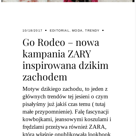
10/18/2017
EDITORIAL
,
MODA
,
TRENDY
Go Rodeo – nowa
kampania ZARY
inspirowana dzikim
zachodem
Motyw dzikiego zachodu, to jeden z
głównych trendów tej jesieni o czym
pisałyśmy już jakiś czas temu (
tutaj
małe przypomnienie
). Falę fascynacji
kowbojkami, jeansowymi koszulami i
frędzlami przeżywa również ZARA,
która właśnie opublikowała lookbook