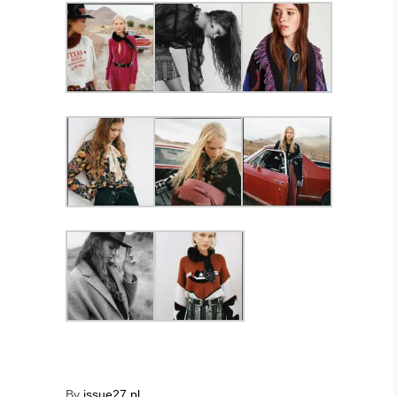
By
issue27.pl