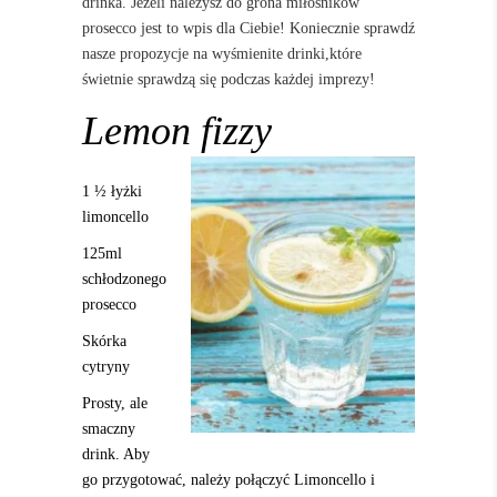
drinka. Jeżeli należysz do grona miłośników
prosecco jest to wpis dla Ciebie! Koniecznie sprawdź
nasze propozycje na wyśmienite drinki,które
świetnie sprawdzą się podczas każdej imprezy!
Lemon fizzy
1 ½ łyżki
limoncello
125ml
schłodzonego
prosecco
Skórka
cytryny
Prosty, ale
smaczny
drink. Aby
go przygotować, należy połączyć Limoncello i