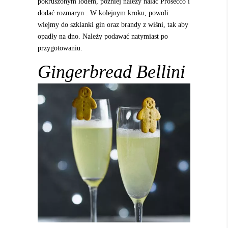
pokruszonym lodem, później należy nalać Prosecco i
dodać rozmaryn . W kolejnym kroku, powoli
wlejmy do szklanki gin oraz brandy z wiśni, tak aby
opadły na dno. Należy podawać natymiast po
przygotowaniu.
Gingerbread Bellini