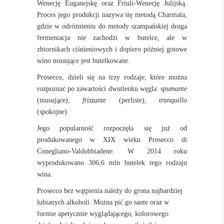
Wenecję Euganejskę oraz Friuli-Wenecję Julijską.
Proces jego produkcji nazywa się metodą Charmata,
gdzie w odróżnieniu do metody szampańskiej druga
fermentacja nie zachodzi w butelce, ale w
zbiornikach ciśnieniowych i dopiero później gotowe
wino musujące jest butelkowane.
Prosecco, dzieli się na trzy rodzaje, które można
rozpoznać po zawartości dwutlenku węgla:
spumante
(musujące),
frizzante
(perliste),
tranquillo
(spokojne).
Jego popularność rozpoczęła się już od
produkowanego w XIX wieku Prosecco di
Conegliano-Valdobbiadene. W 2014 roku
wyprodukowano 306,6 mln butelek tego rodzaju
wina.
Prosecco bez wątpienia należy do grona najbardziej
lubianych alkoholi. Można pić go saute oraz w
formie apetycznie wyglądającego, kolorowego