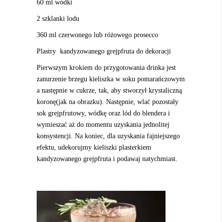
60 ml wódki
2 szklanki lodu
360 ml czerwonego lub różowego prosecco
Plastry kandyzowanego grejpfruta do dekoracji
Pierwszym krokiem do przygotowania drinka jest
zanurzenie brzegu kieliszka w soku pomarańczowym
a następnie w cukrze, tak, aby stworzył krystaliczną
koronę(jak na obrazku). Następnie, wlać
pozostały
sok grejpfrutowy, wódkę oraz lód do blendera i
wymieszać aż do momentu uzyskania jednolitej
konsystencji. Na koniec, dla uzyskania fajniejszego
efektu, udekorujmy
kieliszki plasterkiem
kandyzowanego grejpfruta i podawaj natychmiast.