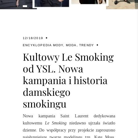
12/18/2019
ENCYKLOPEDIA MODY
,
MODA
,
TRENDY
Kultowy Le Smoking
od YSL. Nowa
kampania i historia
damskiego
smokingu
Nowa kampania Saint Laurent dedykowana
kultowemu
Le Smoking
niedawno ujrzała światło
dzienne. Do współpracy przy projekcie zaproszono
najsłynniejsze twarze modelingu tzn. Kate Moss,