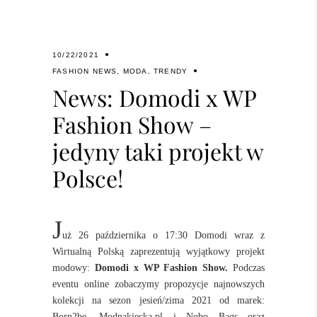
10/22/2021
FASHION NEWS
,
MODA
,
TRENDY
News: Domodi x WP
Fashion Show –
jedyny taki projekt w
Polsce!
J
uż 26 października o 17:30 Domodi wraz z
Wirtualną Polską zaprezentują wyjątkowy projekt
modowy:
Domodi x WP Fashion Show.
Podczas
eventu online zobaczymy propozycje najnowszych
kolekcji na sezon jesień/zima 2021 od marek:
Born2be, Modnakiecka.pl i Nobo Bags oraz