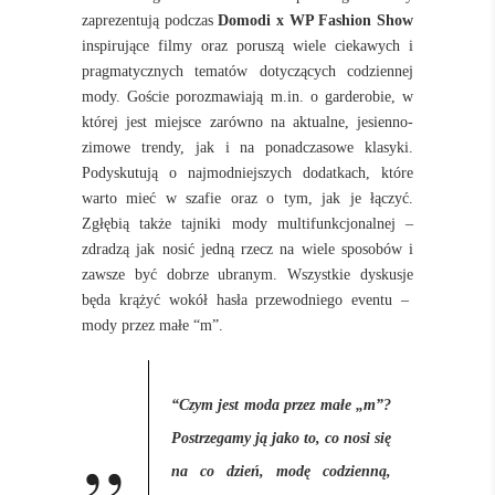
zaprezentują podczas
Domodi x WP Fashion Show
inspirujące filmy oraz poruszą wiele ciekawych i
pragmatycznych tematów dotyczących codziennej
mody. Goście porozmawiają m.in. o garderobie, w
której jest miejsce zarówno na aktualne, jesienno-
zimowe trendy, jak i na ponadczasowe klasyki.
Podyskutują o najmodniejszych dodatkach, które
warto mieć w szafie oraz o tym, jak je łączyć.
Zgłębią także tajniki mody multifunkcjonalnej –
zdradzą jak nosić jedną rzecz na wiele sposobów i
zawsze być dobrze ubranym.
Wszystkie dyskusje
będa krążyć wokół hasła przewodniego eventu –
mody przez małe “m”.
“
Czym jest moda przez małe „m”?
Postrzegamy ją jako to, co nosi się
na co dzień, modę codzienną,