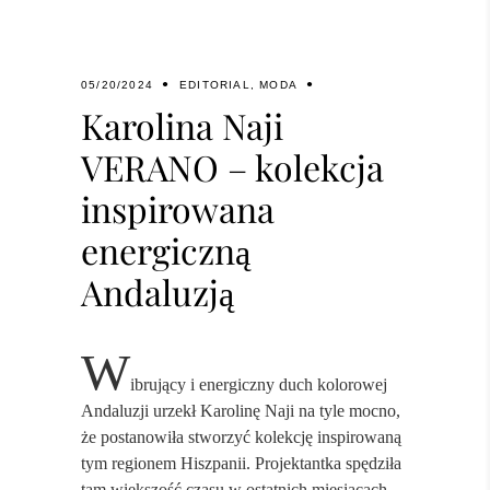
05/20/2024
EDITORIAL
,
MODA
Karolina Naji
VERANO – kolekcja
inspirowana
energiczną
Andaluzją
W
ibrujący i energiczny duch kolorowej
Andaluzji urzekł Karolinę Naji na tyle mocno,
że postanowiła stworzyć kolekcję inspirowaną
tym regionem Hiszpanii. Projektantka spędziła
tam większość czasu w ostatnich miesiącach,