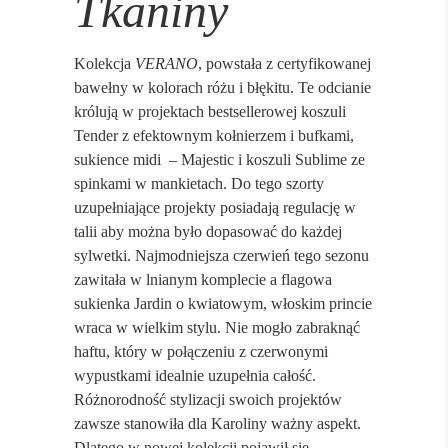
Tkaniny
Kolekcja
VERANO
, powstała z certyfikowanej
bawełny w kolorach różu i błękitu. Te odcianie
królują w projektach bestsellerowej koszuli
Tender z efektownym kołnierzem i bufkami,
sukience midi
– Majestic i koszuli Sublime ze
spinkami w mankietach. Do tego szorty
uzupełniające projekty posiadają regulację w
talii aby można było dopasować do każdej
sylwetki. Najmodniejsza czerwień tego sezonu
zawitała w lnianym komplecie a flagowa
sukienka Jardin o kwiatowym, włoskim princie
wraca w wielkim stylu. Nie mogło zabraknąć
haftu, który w połączeniu z czerwonymi
wypustkami idealnie uzupełnia całość.
Różnorodność stylizacji swoich projektów
zawsze stanowiła dla Karoliny ważny aspekt.
Dlatego w nowej kolekcji pojawił się